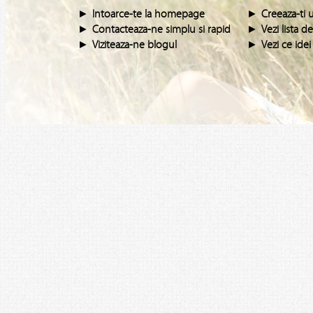
►
Intoarce-te la homepage
►
Creeaza-ti 
►
Contacteaza-ne simplu si rapid
►
Vezi lista d
►
Viziteaza-ne blogul
►
Vezi ce ide